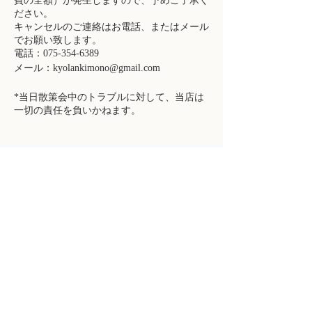
費の全額）が発生しますので、予めご了承く
ださい。
キャンセルのご連絡はお電話、またはメール
でお願い致します。
電話：075-354-6389
メール：kyolankimono@gmail.com
*当日散策会中のトラブルに対して、当店は
一切の責任を負いかねます。
FOLLOW KYOLAN
Facebook
Instagram
​京都着物レンタル京嵐 嵐山渡月橋店
住所：
〒616-8385
京都府京都市右京区嵯峨天龍寺芒ノ馬場町