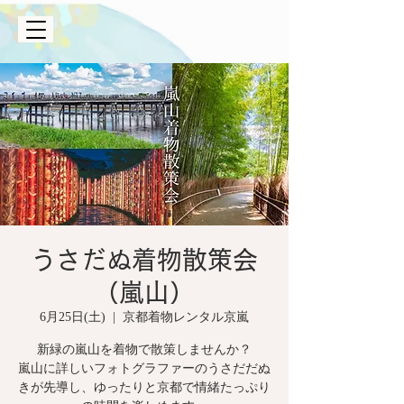
うさだぬ着物散策会
（嵐山）
6月25日(土)
  |  
京都着物レンタル京嵐
新緑の嵐山を着物で散策しませんか？
嵐山に詳しいフォトグラファーのうさだだぬ
きが先導し、ゆったりと京都で情緒たっぷり