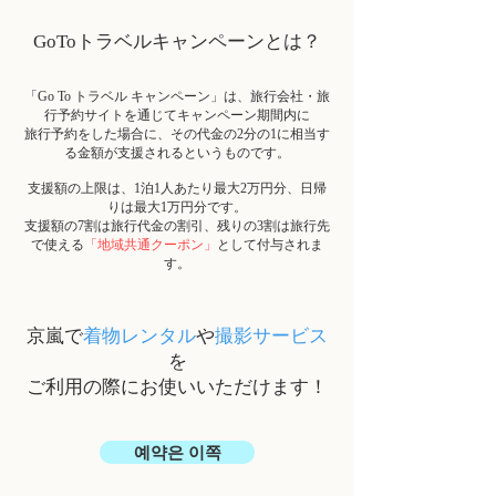
GoToトラベルキャンペーンとは？
「Go To トラベル キャンペーン」は、旅行会社・旅
行予約サイトを通じてキャンペーン期間内に
旅行予約をした場合に、その代金の2分の1に相当す
る金額が支援されるというものです。
支援額の上限は、1泊1人あたり最大2万円分、日帰
りは最大1万円分です。
支援額の7割は旅行代金の割引、残りの3割は旅行先
で使える
「地域共通クーポン」
として付与されま
す。
京嵐で
着物レンタル
や
撮影サービス
を
ご利用の際にお使いいただけます！
예약은 이쪽