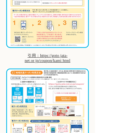
引用：https://goto.jata-
net.or.jp/coupon/kami.html