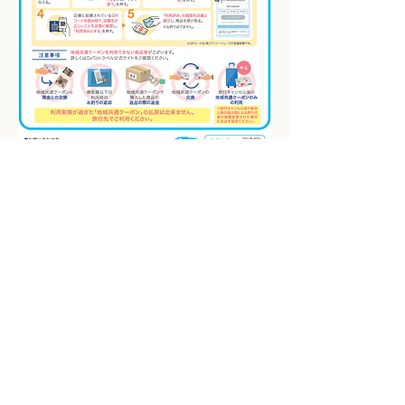
引用：
https://goto.jata-
net.or.jp/coupon/denshi.html
FOLLOW KYOLAN
Facebook
Instagram